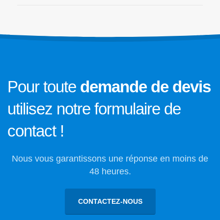
À propos
À propos
Actualités
Mentions légales
Politique de Confidentialité
Politique des cookies
Pour toute
demande de devis
utilisez notre formulaire de
Suivez-nous !
contact !
Nous vous garantissons une réponse en moins de
48 heures.
CONTACTEZ-NOUS