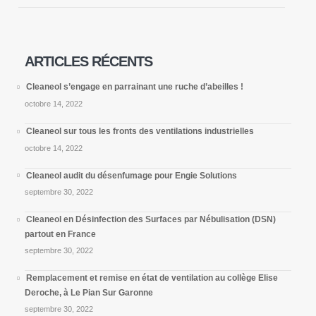
Nos Marques
Cleaneol Expertise
Cleaneol Nettoyage
ARTICLES RÉCENTS
Cleaneol Travaux
Cleaneol Aqua
Cleaneol s’engage en parrainant une ruche d’abeilles !
Cleaneol Biotech
octobre 14, 2022
Cleaneol Equip
Cleaneol sur tous les fronts des ventilations industrielles
octobre 14, 2022
Cleaneol audit du désenfumage pour Engie Solutions
Nos Services
septembre 30, 2022
Audit & Expertise
Cleaneol en Désinfection des Surfaces par Nébulisation (DSN)
Nettoyage & Désinfection
partout en France
Tour Aéro & Refroidissement
septembre 30, 2022
Travaux & rénovations
Autres prestations & Fournitures
Remplacement et remise en état de ventilation au collège Elise
Deroche, à Le Pian Sur Garonne
septembre 30, 2022