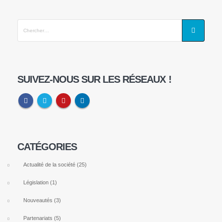
SUIVEZ-NOUS SUR LES RÉSEAUX !
Notre Adresse
CLEANEOL
CATÉGORIES
165 Rue de Bezons,
78420 Carrières-sur-Seine
Actualité de la société
(25)
09 74 78 50 78
Législation
(1)
Nouveautés
(3)
Partenariats
(5)