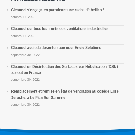
Cleaneol Travaux
Cleaneol s’engage en parrainant une ruche d’abeilles !
Cleaneol Aqua
octobre 14, 2022
Cleaneol Biotech
Cleaneol Equip
Cleaneol sur tous les fronts des ventilations industrielles
octobre 14, 2022
Cleaneol audit du désenfumage pour Engie Solutions
Nos Services
septembre 30, 2022
Cleaneol en Désinfection des Surfaces par Nébulisation (DSN)
Audit & Expertise
partout en France
Nettoyage & Désinfection
septembre 30, 2022
Tour Aéro & Refroidissement
Travaux & rénovations
Remplacement et remise en état de ventilation au collège Elise
Autres prestations & Fournitures
Deroche, à Le Pian Sur Garonne
septembre 30, 2022
À propos
À propos