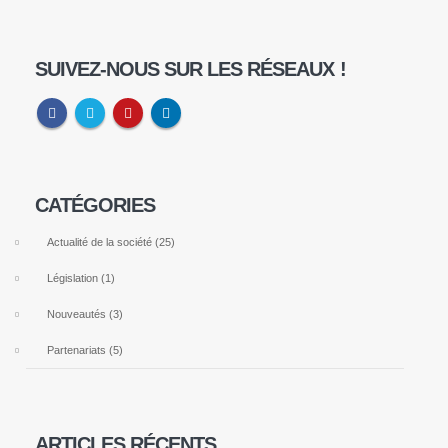
SUIVEZ-NOUS SUR LES RÉSEAUX !
Notre Adresse
CATÉGORIES
CLEANEOL
165 Rue de Bezons,
Actualité de la société
(25)
78420 Carrières-sur-Seine
Législation
(1)
09 74 78 50 78
Nouveautés
(3)
Partenariats
(5)
Nos Marques
Cleaneol Expertise
ARTICLES RÉCENTS
Cleaneol Nettoyage